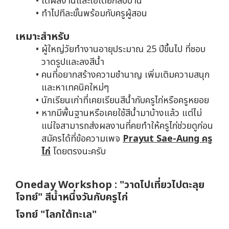
ได้ผลงานและไอเดียกลับบ้าน
ทำไปทีละขั้นพร้อมกับครูผู้สอน
เหมาะสำหรับ
ผู้ใหญ่วัยทำงานอายุประมาณ 25 ปีขึ้นไป ที่ชอบ
วาดรูปและลงสีน้ำ
คนที่อยากสร้างความชำนาญ เพิ่มเติมความสนุก
และหาเทคนิคใหม่ๆ
นักเรียนเก่าที่เคยเรียนสีน้ำกับครูไก่หรือครูหยอย
หากมีพื้นฐานหรือเคยใช้สีน้ำมาบ้างแล้ว แต่ไม่
แน่ใจสามารถส่งผลงานที่คยทำให้ครูไก่ช่วยดูก่อน
สมัครได้ที่ข้อความเพจ
Prayut Sae-Aung ครู
ไก่
โดยตรงนะครับ
Oneday Workshop : "วาดไปเที่ยวไปตะลุย
โจทย์" สีน้ำหนึ่งวันกับครูไก่
โจทย์ "โลกใต้ทะเล"